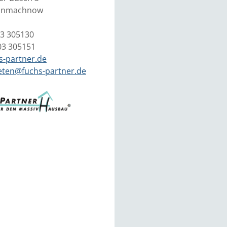
einmachnow
03 305130
03 305151
s-partner.de
eten@fuchs-partner.de