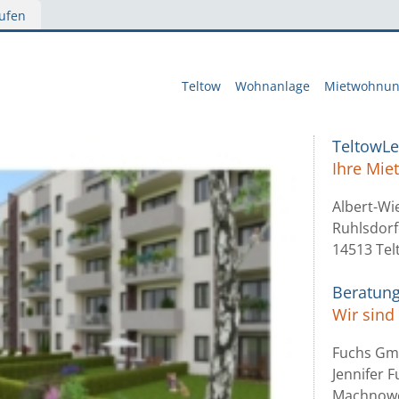
ufen
Teltow
Wohnanlage
Mietwohnu
TeltowL
Ihre Mi
Albert-Wi
Ruhlsdorf
14513 Tel
Beratun
Wir sind 
Fuchs G
Jennifer 
Machnowe