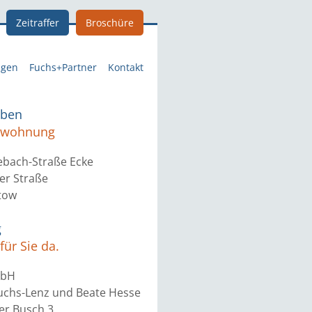
Zeitraffer
Broschüre
ngen
Fuchs+Partner
Kontakt
eben
etwohnung
ebach-Straße Ecke
er Straße
tow
g
für Sie da.
mbH
Fuchs-Lenz und Beate Hesse
r Busch 3