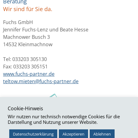
Beratung
Wir sind für Sie da.
Fuchs GmbH
Jennifer Fuchs-Lenz und Beate Hesse
Machnower Busch 3
14532 Kleinmachnow
Tel: 033203 305130
Fax: 033203 305151
www.fuchs-partner.de
teltow.mieten@fuchs-partner.de
Cookie-Hinweis
Wir nutzen nur technisch notwendige Cookies für die
Darstellung und Nutzung unserer Website.
© Fuchs Massivhaus GmbH & Co. KG
Impressum
|
Datenschutz
Datenschutzerklärung
Akzeptieren
Ablehnen