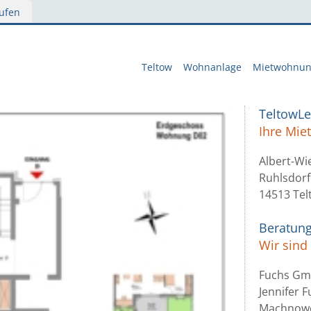
ufen
Teltow
Wohnanlage
Mietwohnu
TeltowL
Ihre Mi
Albert-Wi
Ruhlsdorf
14513 Tel
Beratun
Wir sind 
Fuchs G
Jennifer 
Machnowe