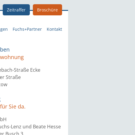
Zeitraffer
Broschüre
ngen
Fuchs+Partner
Kontakt
eben
etwohnung
ebach-Straße Ecke
er Straße
tow
g
für Sie da.
mbH
Fuchs-Lenz und Beate Hesse
r Busch 3