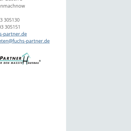
einmachnow
03 305130
03 305151
s-partner.de
eten@fuchs-partner.de