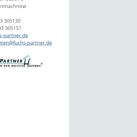
einmachnow
03 305130
03 305151
s-partner.de
eten@fuchs-partner.de