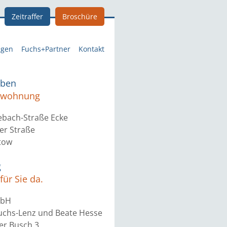
Zeitraffer
Broschüre
ngen
Fuchs+Partner
Kontakt
eben
etwohnung
ebach-Straße Ecke
er Straße
tow
g
für Sie da.
mbH
Fuchs-Lenz und Beate Hesse
r Busch 3