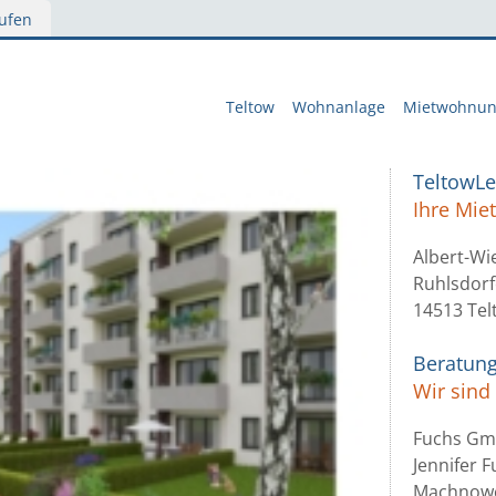
ufen
Teltow
Wohnanlage
Mietwohnu
TeltowL
Ihre Mi
Albert-Wi
Ruhlsdorf
14513 Tel
Beratun
Wir sind 
Fuchs G
Jennifer 
Machnowe