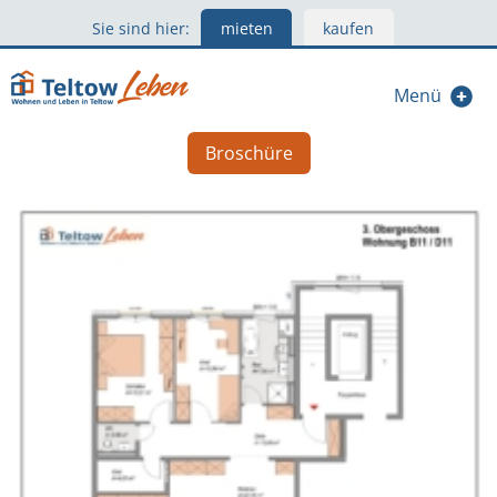
Sie sind hier:
mieten
kaufen
Menü
Broschüre