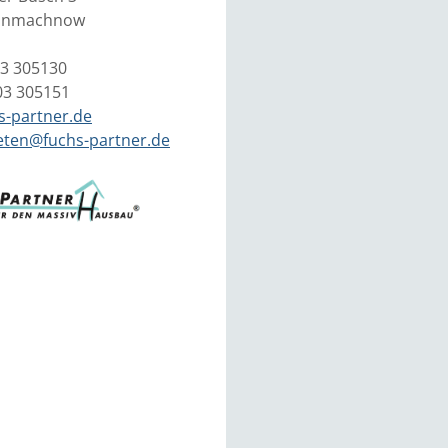
einmachnow
03 305130
03 305151
s-partner.de
eten@fuchs-partner.de