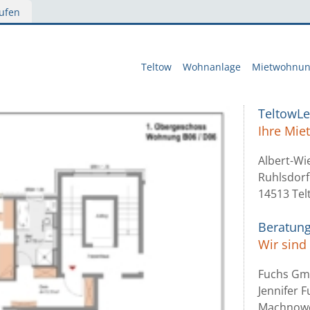
ufen
Teltow
Wohnanlage
Mietwohnu
TeltowL
Ihre Mi
Albert-Wi
Ruhlsdorf
14513 Tel
Beratun
Wir sind 
Fuchs G
Jennifer 
Machnowe