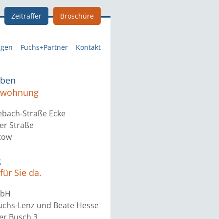
Zeitraffer
Broschüre
ngen
Fuchs+Partner
Kontakt
eben
etwohnung
ebach-Straße Ecke
er Straße
tow
g
für Sie da.
mbH
Fuchs-Lenz und Beate Hesse
r Busch 3