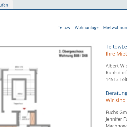
ufen
Teltow
Wohnanlage
Mietwohnu
TeltowL
Ihre Mi
Albert-Wi
Ruhlsdorf
14513 Tel
Beratun
Wir sind 
Fuchs G
Jennifer 
Machnowe