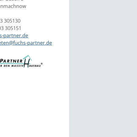
einmachnow
03 305130
03 305151
s-partner.de
eten@fuchs-partner.de