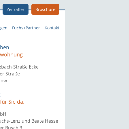
Zeitraffer
Broschüre
ngen
Fuchs+Partner
Kontakt
eben
etwohnung
ebach-Straße Ecke
er Straße
tow
g
für Sie da.
mbH
Fuchs-Lenz und Beate Hesse
r Busch 3