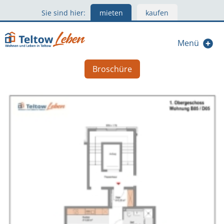
Sie sind hier:
mieten
kaufen
Menü
Broschüre